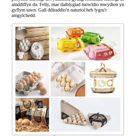
amddiffyn da. Felly, mae datblygiad mowldio mwydion yn
gyflym iawn. Gall ddiraddio'n naturiol heb lygru'r
amgylchedd.