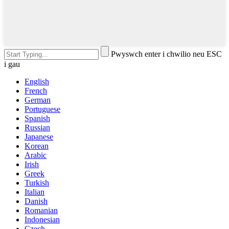
Pwyswch enter i chwilio neu ESC
i gau
English
French
German
Portuguese
Spanish
Russian
Japanese
Korean
Arabic
Irish
Greek
Turkish
Italian
Danish
Romanian
Indonesian
Czech