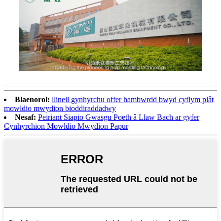
Blaenorol:
llinell gynhyrchu offer hambwrdd bwyd cyflym plât
mowldio mwydion bioddiraddadwy
Nesaf:
Peiriant Siapio Gwasgu Poeth â Llaw Bach ar gyfer
Cynhyrchion Mowldio Mwydion Papur