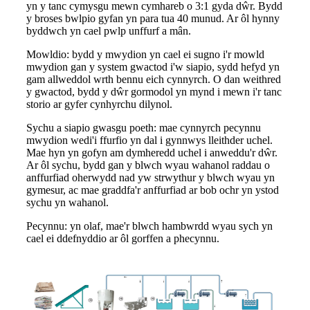
yn y tanc cymysgu mewn cymhareb o 3:1 gyda dŵr. Bydd
y broses bwlpio gyfan yn para tua 40 munud. Ar ôl hynny
byddwch yn cael pwlp unffurf a mân.
Mowldio: bydd y mwydion yn cael ei sugno i'r mowld
mwydion gan y system gwactod i'w siapio, sydd hefyd yn
gam allweddol wrth bennu eich cynnyrch. O dan weithred
y gwactod, bydd y dŵr gormodol yn mynd i mewn i'r tanc
storio ar gyfer cynhyrchu dilynol.
Sychu a siapio gwasgu poeth: mae cynnyrch pecynnu
mwydion wedi'i ffurfio yn dal i gynnwys lleithder uchel.
Mae hyn yn gofyn am dymheredd uchel i anweddu'r dŵr.
Ar ôl sychu, bydd gan y blwch wyau wahanol raddau o
anffurfiad oherwydd nad yw strwythur y blwch wyau yn
gymesur, ac mae graddfa'r anffurfiad ar bob ochr yn ystod
sychu yn wahanol.
Pecynnu: yn olaf, mae'r blwch hambwrdd wyau sych yn
cael ei ddefnyddio ar ôl gorffen a phecynnu.