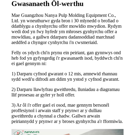
Gwasanaeth Ôl-werthu
Mae Guangzhou Nanya Pulp Molding Equipment Co.,
Ltd. yn wneuthurwr gyda bron i 30 mlynedd o brofiad o
ddatblygu a chynhyrchu offer mowldio mwydion. Rydym
wedi dod yn fwy hyfedr ym mhroses gynhyrchu offer a
mowldiau, a gallwn ddarparu dadansoddiad marchnad
aeddfed a chyngor cynhyrchu i'n cwsmeriaid.
Felly os ydych chi'n prynu ein peiriant, gan gynnwys ond
heb fod yn gyfyngedig i'r gwasanaeth isod, byddwch chi'n
ei gael gennym ni:
1) Darparu cyfnod gwarant o 12 mis, amnewid rhannau
sydd wedi'u difrodi am ddim yn ystod y cyfnod gwarant.
2) Darparu llawlyfrau gweithredu, lluniadau a diagramau
llif prosesau ar gyfer yr holl offer.
3) Ar ôl i'r offer gael ei osod, mae gennym bersonél
proffesiynol i arwain staff y prynwr ar y dulliau
gweithredu a chynnal a chadw. Gallwn arwain
peiriannydd y prynwr ar y broses gynhyrchu a'r fformiwla.