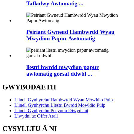
Tafladwy Awtomatig ...
Peiriant Gwneud Hambwrdd Wyau
Mwydion Papur Awtomatig
llestri bwrdd mwydion papur
awtomatig gorsaf ddwbl ...
GWYBODAETH
Llinell Gynhyrchu Hambwrdd Wyau Mowldio Pulp
Llinell Gynhyrchu Llestri Bwrdd Mowldio Pulp
Llinell Gynhyrchu Pecynnu Diwydiant
Llwydni ac Offer Arall
CYSYLLTU Â NI