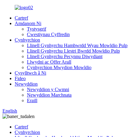
Cartref
Amdanom Ni
Tystysgrif
Cwestiynau Cyffredin
Cynhyrchion
Llinell Gynhyrchu Hambwrdd Wyau Mowldio Pulp
Llinell Gynhyrchu Llestri Bwrdd Mowldio Pulp
Llinell Gynhyrchu Pecynnu Diwydiant
Llwydni ac Offer Arall
Cynhyrchion Mwydion Mowldio
Cysylltwch â Ni
Fideo
Newyddion
Newyddion y Cwmni
Newyddion Marchnata
Eraill
English
Cartref
Cynhyrchion