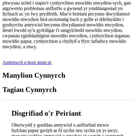
phwysau uchel i siapio'r cynhyrchion mowldio mwydion sych, gan
atgyweirio problemau anffurfio a gwneud yr ymddangosiad yn
llyfnach ac yn fwy prydferth. Mae'n beiriant pecynnu diwydiannol
mowldio mwydion lled-awtomatig bach y gellir ei ddefnyddio i
gynhyrchu amrywiol becynnu diwydiannol mowldio mwydion,
llestri bwrdd sy'n gyfeillgar i'r amgylchedd mowldio mwydion,
cwpanau eginblanhigion mowldio mwydion, cynhyrchion teganau
mowldio papur, cynhyrchion a chyllyll a ffyrc tafladwy mowldio
mwydion, a mwy.
Anfonwch e-bost atom ni
Manylion Cynnyrch
Tagiau Cynnyrch
Disgrifiad o'r Peiriant
Oherwydd y graddau amrywiol o anffurfiad mewn
bylchau papur gwlyb ar ôl sychu neu sychu yn yr awyr,
mae yna raddau amrywiol o grychau ar wyneb y cynnyrch