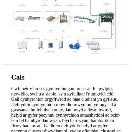
Cais
Cwblheir y broses gynhyrchu gan brosesau fel pwlpio,
mowldio, sychu a siapio, sy'n gyfeillgar i'r amgylchedd;
Gall cynhyrchion orgyffwrdd ac mae cludiant yn gyfleus.
Defnyddir cynhyrchion mowldio mwydion, yn ogystal â
gwasanaethu fel blychau prydau bwyd a llestri bwrdd,
hefyd ar gyfer pecynnu cynhyrchion amaethyddol ac ochr-
lein fel hambyrddau wyau, blychau wyau, hambyrddau
ffrwythau, ac ati. Gellir eu defnyddio hefyd ar gyfer
pecynnu clustogi diwydiannol, gydag effeithiau clustogi ac