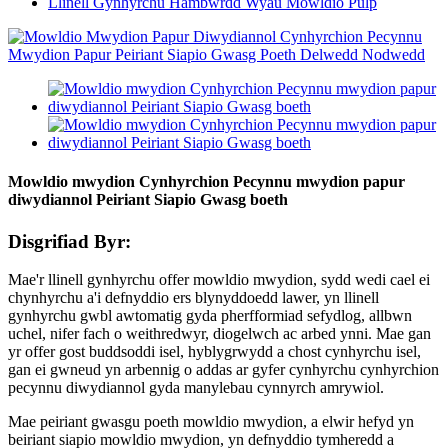
Llinell Gynhyrchu Hambwrdd Wyau Mowldio Pulp
Mowldio mwydion Cynhyrchion Pecynnu mwydion papur
diwydiannol Peiriant Siapio Gwasg boeth
Disgrifiad Byr:
Mae'r llinell gynhyrchu offer mowldio mwydion, sydd wedi cael ei
chynhyrchu a'i defnyddio ers blynyddoedd lawer, yn llinell
gynhyrchu gwbl awtomatig gyda pherfformiad sefydlog, allbwn
uchel, nifer fach o weithredwyr, diogelwch ac arbed ynni. Mae gan
yr offer gost buddsoddi isel, hyblygrwydd a chost cynhyrchu isel,
gan ei gwneud yn arbennig o addas ar gyfer cynhyrchu cynhyrchion
pecynnu diwydiannol gyda manylebau cynnyrch amrywiol.
Mae peiriant gwasgu poeth mowldio mwydion, a elwir hefyd yn
beiriant siapio mowldio mwydion, yn defnyddio tymheredd a