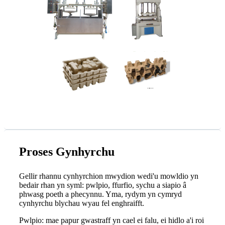
Proses Gynhyrchu
Gellir rhannu cynhyrchion mwydion wedi'u mowldio yn
bedair rhan yn syml: pwlpio, ffurfio, sychu a siapio â
phwasg poeth a phecynnu. Yma, rydym yn cymryd
cynhyrchu blychau wyau fel enghraifft.
Pwlpio: mae papur gwastraff yn cael ei falu, ei hidlo a'i roi