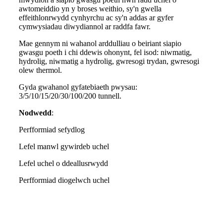
awtomeiddio yn y broses weithio, sy'n gwella
effeithlonrwydd cynhyrchu ac sy'n addas ar gyfer
cymwysiadau diwydiannol ar raddfa fawr.
Mae gennym ni wahanol arddulliau o beiriant siapio
gwasgu poeth i chi ddewis ohonynt, fel isod: niwmatig,
hydrolig, niwmatig a hydrolig, gwresogi trydan, gwresogi
olew thermol.
Gyda gwahanol gyfatebiaeth pwysau:
3/5/10/15/20/30/100/200 tunnell.
Nodwedd
:
Perfformiad sefydlog
Lefel manwl gywirdeb uchel
Lefel uchel o ddeallusrwydd
Perfformiad diogelwch uchel