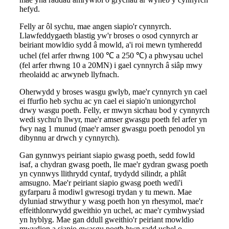
hefyd.
Felly ar ôl sychu, mae angen siapio'r cynnyrch.
Llawfeddygaeth blastig yw'r broses o osod cynnyrch ar
beiriant mowldio sydd â mowld, a'i roi mewn tymheredd
uchel (fel arfer rhwng 100 ℃ a 250 ℃) a phwysau uchel
(fel arfer rhwng 10 a 20MN) i gael cynnyrch â siâp mwy
rheolaidd ac arwyneb llyfnach.
Oherwydd y broses wasgu gwlyb, mae'r cynnyrch yn cael
ei ffurfio heb sychu ac yn cael ei siapio'n uniongyrchol
drwy wasgu poeth. Felly, er mwyn sicrhau bod y cynnyrch
wedi sychu'n llwyr, mae'r amser gwasgu poeth fel arfer yn
fwy nag 1 munud (mae'r amser gwasgu poeth penodol yn
dibynnu ar drwch y cynnyrch).
Gan gynnwys peiriant siapio gwasg poeth, sedd fowld
isaf, a chydran gwasg poeth, lle mae'r gydran gwasg poeth
yn cynnwys llithrydd cyntaf, trydydd silindr, a phlât
amsugno. Mae'r peiriant siapio gwasg poeth wedi'i
gyfarparu â modiwl gwresogi trydan y tu mewn. Mae
dyluniad strwythur y wasg poeth hon yn rhesymol, mae'r
effeithlonrwydd gweithio yn uchel, ac mae'r cymhwysiad
yn hyblyg. Mae gan ddull gweithio'r peiriant mowldio
mwydion a siapio gwasgu poeth hwn radd uchel o