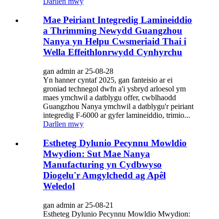
Darllen mwy
Mae Peiriant Integredig Lamineiddio
a Thrimming Newydd Guangzhou
Nanya yn Helpu Cwsmeriaid Thai i
Wella Effeithlonrwydd Cynhyrchu
gan admin ar 25-08-28
Yn hanner cyntaf 2025, gan fanteisio ar ei
groniad technegol dwfn a'i ysbryd arloesol ym
maes ymchwil a datblygu offer, cwblhaodd
Guangzhou Nanya ymchwil a datblygu'r peiriant
integredig F-6000 ar gyfer lamineiddio, trimio...
Darllen mwy
Estheteg Dylunio Pecynnu Mowldio
Mwydion: Sut Mae Nanya
Manufacturing yn Cydbwyso
Diogelu'r Amgylchedd ag Apêl
Weledol
gan admin ar 25-08-21
Estheteg Dylunio Pecynnu Mowldio Mwydion: