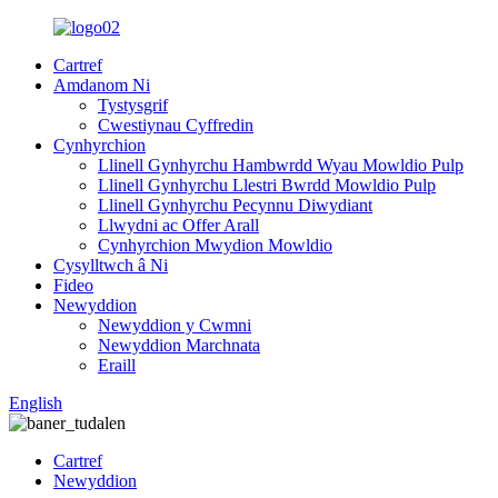
Cartref
Amdanom Ni
Tystysgrif
Cwestiynau Cyffredin
Cynhyrchion
Llinell Gynhyrchu Hambwrdd Wyau Mowldio Pulp
Llinell Gynhyrchu Llestri Bwrdd Mowldio Pulp
Llinell Gynhyrchu Pecynnu Diwydiant
Llwydni ac Offer Arall
Cynhyrchion Mwydion Mowldio
Cysylltwch â Ni
Fideo
Newyddion
Newyddion y Cwmni
Newyddion Marchnata
Eraill
English
Cartref
Newyddion