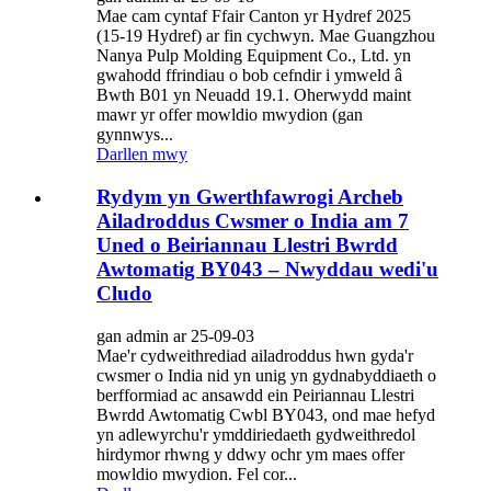
Mae cam cyntaf Ffair Canton yr Hydref 2025
(15-19 Hydref) ar fin cychwyn. Mae Guangzhou
Nanya Pulp Molding Equipment Co., Ltd. yn
gwahodd ffrindiau o bob cefndir i ymweld â
Bwth B01 yn Neuadd 19.1. Oherwydd maint
mawr yr offer mowldio mwydion (gan
gynnwys...
Darllen mwy
Rydym yn Gwerthfawrogi Archeb
Ailadroddus Cwsmer o India am 7
Uned o Beiriannau Llestri Bwrdd
Awtomatig BY043 – Nwyddau wedi'u
Cludo
gan admin ar 25-09-03
Mae'r cydweithrediad ailadroddus hwn gyda'r
cwsmer o India nid yn unig yn gydnabyddiaeth o
berfformiad ac ansawdd ein Peiriannau Llestri
Bwrdd Awtomatig Cwbl BY043, ond mae hefyd
yn adlewyrchu'r ymddiriedaeth gydweithredol
hirdymor rhwng y ddwy ochr ym maes offer
mowldio mwydion. Fel cor...