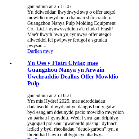
gan admin ar 25-11-07
Yn ddiweddar, llwythwyd swp o offer ategol
mowldio mwydion a rhannau sbâr craidd o
Guangzhou Nanya Pulp Molding Equipment
Co., Ltd. i gynwysyddion a'u cludo i Frasil!
Mae'r llwyth hwn yn cynnwys offer ategol
allweddol fel pwlpwyr fertigol a sgriniau
pwysau...
Darllen mwy
Yn Oes y Ffatri Clyfar, mae
Guangzhou Nanya yn Arwain
Uwchraddio Deallus Offer Mowldio
Pulp
gan admin ar 25-10-21
Ym mis Hydref 2025, mae adroddiadau
dadansoddi diwydiant yn dangos bod y galw
byd-eang am ddeunydd pacio mowldio mwydion
yn parhau i gynyddu. Wedi'i yrru gan driphlyg
ysgogiad polisïau "gwahardd plastig" dyfnach
ledled y byd, rheoliadau "deuol-garbon" tyn, a
threiddiad llawn datblygu cynaliadwy...