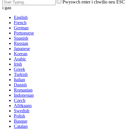
Pwyswch enter i chwilio neu ESC
i gau
English
French
German
Portuguese
Spanish
Russian
Japanese
Korean
Arabic
Irish
Greek
Turkish
Italian
Danish
Romanian
Indonesian
Czech
Afrikaans
Swedish
Polish
Basque
Catalan