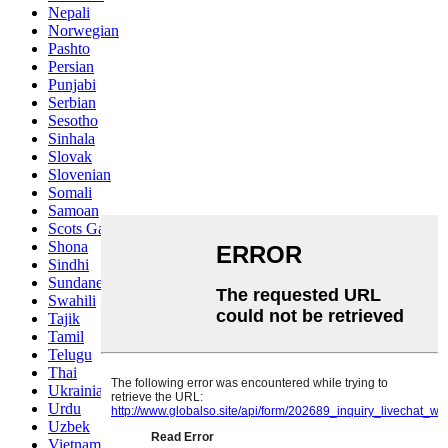
Nepali
Norwegian
Pashto
Persian
Punjabi
Serbian
Sesotho
Sinhala
Slovak
Slovenian
Somali
Samoan
Scots Gaelic
Shona
Sindhi
Sundanese
Swahili
Tajik
Tamil
Telugu
Thai
Ukrainian
Urdu
Uzbek
Vietnamese