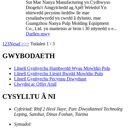
Sut Mae Nanya Manufacturing yn Cydbwyso
Diogelu'r Amgylchedd ag Apêl Weledol Yn
nhirwedd pecynnu heddiw lle mae
cynaliadwyedd yn cwrdd â dylunio, mae
Guangzhou Nanya Pulp Molding Equipment
Co., Ltd. yn manteisio ar bron i 30 mlynedd o e...
Darllen mwy
1
2
3
Nesaf >
>>
Tudalen 1 / 3
GWYBODAETH
Llinell Gynhyrchu Hambwrdd Wyau Mowldio Pulp
Llinell Gynhyrchu Llestri Bwrdd Mowldio Pulp
Llinell Gynhyrchu Pecynnu Diwydiant
Llwydni ac Offer Arall
CYSYLLTU Â NI
Cyfeiriad: Rhif 2 Heol Jiaye, Parc Diwydiannol Technoleg
Leping, Sanshui, Dinas Foshan, Tsieina
Symudol: