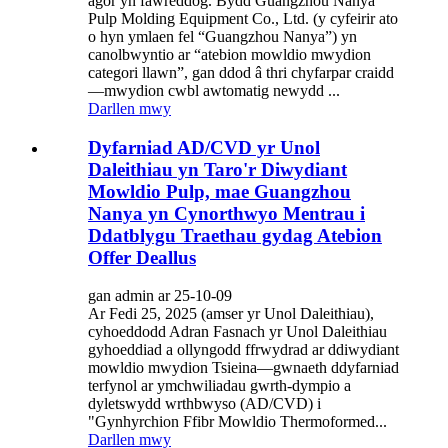
agor yn fawreddog. Bydd Guangzhou Nanya
Pulp Molding Equipment Co., Ltd. (y cyfeirir ato
o hyn ymlaen fel “Guangzhou Nanya”) yn
canolbwyntio ar “atebion mowldio mwydion
categori llawn”, gan ddod â thri chyfarpar craidd
—mwydion cwbl awtomatig newydd ...
Darllen mwy
Dyfarniad AD/CVD yr Unol
Daleithiau yn Taro'r Diwydiant
Mowldio Pulp, mae Guangzhou
Nanya yn Cynorthwyo Mentrau i
Ddatblygu Traethau gydag Atebion
Offer Deallus
gan admin ar 25-10-09
Ar Fedi 25, 2025 (amser yr Unol Daleithiau),
cyhoeddodd Adran Fasnach yr Unol Daleithiau
gyhoeddiad a ollyngodd ffrwydrad ar ddiwydiant
mowldio mwydion Tsieina—gwnaeth ddyfarniad
terfynol ar ymchwiliadau gwrth-dympio a
dyletswydd wrthbwyso (AD/CVD) i
"Gynhyrchion Ffibr Mowldio Thermoformed...
Darllen mwy