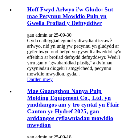
Hoff Fwyd Arlwyo i'w Gludo: Sut
mae Pecynnu Mowldio Pulp yn
Gwella Profiad y Defnyddiwr
gan admin ar 25-09-30
Gyda datblygiad egnïol y diwydiant tecawê
arlwyo, nid yn unig yw pecynnu yn gludydd ar
gyfer bwyd ond hefyd yn gyswllt allweddol sy'n
effeithio ar brofiad defnydd defnyddwyr. Wedi'i
yrru gan y "gwaharddiad plastig" a dyfnhau
cysyniadau diogelu'r amgylchedd, pecynnu
mowldio mwydion, gyda...
Darllen mwy
Mae Guangzhou Nanya Pulp
Molding Equipment Co., Ltd. yn
ymddangos am y tro cyntaf yn Ffair
Canton yr Hydref 2025, gan
arddangos cyflawniadau mowldio
mwydion
gan admin ar 25-09-18