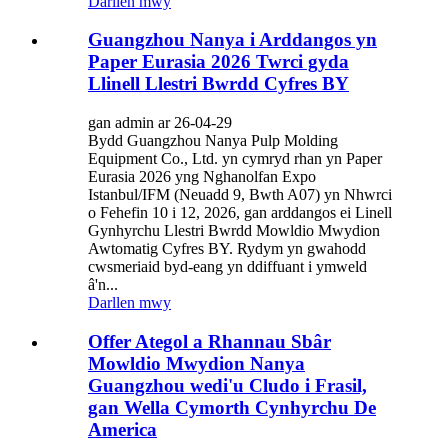
Darllen mwy
Guangzhou Nanya i Arddangos yn
Paper Eurasia 2026 Twrci gyda
Llinell Llestri Bwrdd Cyfres BY
gan admin ar 26-04-29
Bydd Guangzhou Nanya Pulp Molding
Equipment Co., Ltd. yn cymryd rhan yn Paper
Eurasia 2026 yng Nghanolfan Expo
Istanbul/IFM (Neuadd 9, Bwth A07) yn Nhwrci
o Fehefin 10 i 12, 2026, gan arddangos ei Linell
Gynhyrchu Llestri Bwrdd Mowldio Mwydion
Awtomatig Cyfres BY. Rydym yn gwahodd
cwsmeriaid byd-eang yn ddiffuant i ymweld
â'n...
Darllen mwy
Offer Ategol a Rhannau Sbâr
Mowldio Mwydion Nanya
Guangzhou wedi'u Cludo i Frasil,
gan Wella Cymorth Cynhyrchu De
America