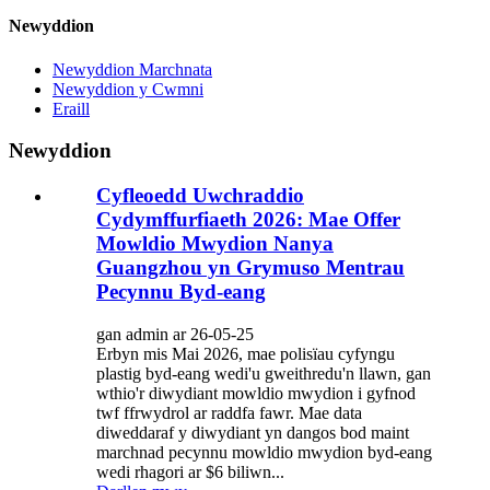
Newyddion
Newyddion Marchnata
Newyddion y Cwmni
Eraill
Newyddion
Cyfleoedd Uwchraddio
Cydymffurfiaeth 2026: Mae Offer
Mowldio Mwydion Nanya
Guangzhou yn Grymuso Mentrau
Pecynnu Byd-eang
gan admin ar 26-05-25
Erbyn mis Mai 2026, mae polisïau cyfyngu
plastig byd-eang wedi'u gweithredu'n llawn, gan
wthio'r diwydiant mowldio mwydion i gyfnod
twf ffrwydrol ar raddfa fawr. Mae data
diweddaraf y diwydiant yn dangos bod maint
marchnad pecynnu mowldio mwydion byd-eang
wedi rhagori ar $6 biliwn...