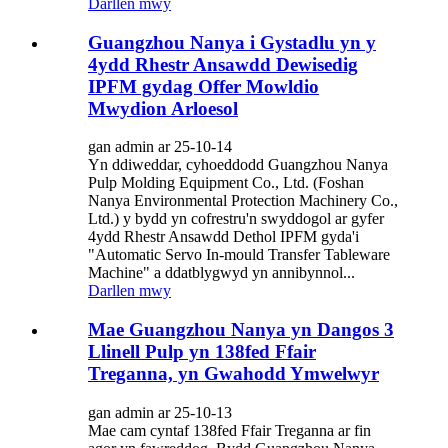
Darllen mwy
Guangzhou Nanya i Gystadlu yn y
4ydd Rhestr Ansawdd Dewisedig
IPFM gydag Offer Mowldio
Mwydion Arloesol
gan admin ar 25-10-14
Yn ddiweddar, cyhoeddodd Guangzhou Nanya
Pulp Molding Equipment Co., Ltd. (Foshan
Nanya Environmental Protection Machinery Co.,
Ltd.) y bydd yn cofrestru'n swyddogol ar gyfer
4ydd Rhestr Ansawdd Dethol IPFM gyda'i
"Automatic Servo In-mould Transfer Tableware
Machine" a ddatblygwyd yn annibynnol...
Darllen mwy
Mae Guangzhou Nanya yn Dangos 3
Llinell Pulp yn 138fed Ffair
Treganna, yn Gwahodd Ymwelwyr
gan admin ar 25-10-13
Mae cam cyntaf 138fed Ffair Treganna ar fin