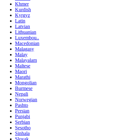
Khmer
Kurdish
Kyrgyz
Latin
Latvian
Lithuanian
Luxembou..
Macedonian
Malagasy
Malay
Malayalam
Maltese
Maori
Marathi
Mongolian
Burmese
Nepali
Norwegian
Pashto
Persian
Punjabi
Serbian
Sesotho
Sinhala
Slovak