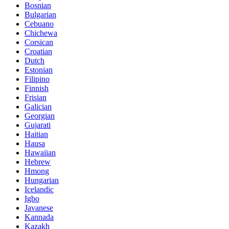
Bosnian
Bulgarian
Cebuano
Chichewa
Corsican
Croatian
Dutch
Estonian
Filipino
Finnish
Frisian
Galician
Georgian
Gujarati
Haitian
Hausa
Hawaiian
Hebrew
Hmong
Hungarian
Icelandic
Igbo
Javanese
Kannada
Kazakh