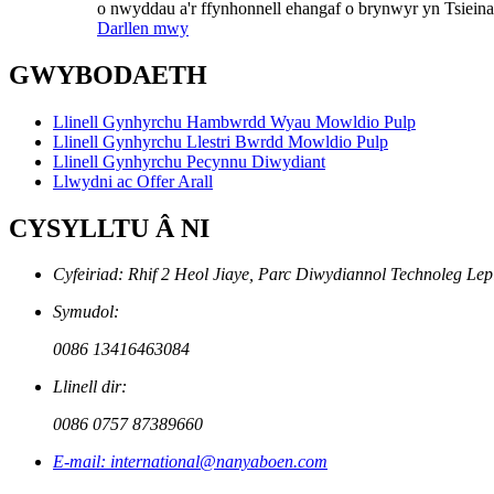
o nwyddau a'r ffynhonnell ehangaf o brynwyr yn Tsieina
Darllen mwy
GWYBODAETH
Llinell Gynhyrchu Hambwrdd Wyau Mowldio Pulp
Llinell Gynhyrchu Llestri Bwrdd Mowldio Pulp
Llinell Gynhyrchu Pecynnu Diwydiant
Llwydni ac Offer Arall
CYSYLLTU Â NI
Cyfeiriad: Rhif 2 Heol Jiaye, Parc Diwydiannol Technoleg Lep
Symudol:
0086 13416463084
Llinell dir:
0086 0757 87389660
E-mail: international@nanyaboen.com