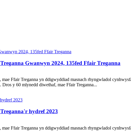
Treganna Gwanwyn 2024, 135fed Ffair Treganna
, mae Ffair Treganna yn ddigwyddiad masnach rhyngwladol cynhwysfawr
. Dros y 60 mlynedd diwethaf, mae Ffair Treganna...
Treganna'r hydref 2023
, mae Ffair Treganna yn ddigwyddiad masnach rhyngwladol cynhwysfawr