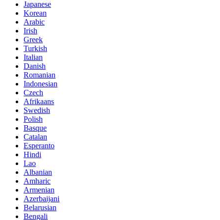
Japanese
Korean
Arabic
Irish
Greek
Turkish
Italian
Danish
Romanian
Indonesian
Czech
Afrikaans
Swedish
Polish
Basque
Catalan
Esperanto
Hindi
Lao
Albanian
Amharic
Armenian
Azerbaijani
Belarusian
Bengali