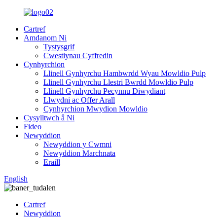
Cartref
Amdanom Ni
Tystysgrif
Cwestiynau Cyffredin
Cynhyrchion
Llinell Gynhyrchu Hambwrdd Wyau Mowldio Pulp
Llinell Gynhyrchu Llestri Bwrdd Mowldio Pulp
Llinell Gynhyrchu Pecynnu Diwydiant
Llwydni ac Offer Arall
Cynhyrchion Mwydion Mowldio
Cysylltwch â Ni
Fideo
Newyddion
Newyddion y Cwmni
Newyddion Marchnata
Eraill
English
Cartref
Newyddion