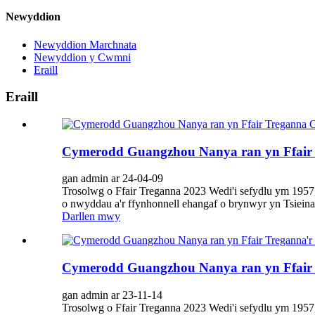
Newyddion
Newyddion Marchnata
Newyddion y Cwmni
Eraill
Eraill
Cymerodd Guangzhou Nanya ran yn Ffair 
gan admin ar 24-04-09
Trosolwg o Ffair Treganna 2023 Wedi'i sefydlu ym 1957
o nwyddau a'r ffynhonnell ehangaf o brynwyr yn Tsieina
Darllen mwy
Cymerodd Guangzhou Nanya ran yn Ffair 
gan admin ar 23-11-14
Trosolwg o Ffair Treganna 2023 Wedi'i sefydlu ym 1957